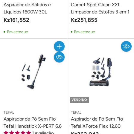
Piso
Aspirador de Sólidos e
Carpet Spot Clean XXL
Líquidos 1600W 30L
Limpador de Estofos 3 em 1
Acessórios para Pisos
Kz161,552
Kz251,855
Melhore sua rotina de limpeza com
acessórios
Em estoque
Em estoque
especializados
, como escovas, mopas, panos e kits de
limpeza. Cada produto é desenvolvido para atender
diferentes tipos de piso — madeira, cerâmica, porcelanato ou
Quantidade
vinil — garantindo
limpeza eficaz sem danificar as
superfícies
.
Para complementar a limpeza, conheça também nossa linha
de
produtos Spontex
, incluindo esponjas, esfregões e
vassouras, ideais para manter seus pisos impecáveis com
praticidade e qualidade.
VENDIDO
Por Que Escolher a Twisted
TEFAL
TEFAL
Aspirador de Pó Sem Fio
Aspirador de Pó Sem Fio
Media?
Tefal Handstick X-PERT 6.6
Tefal XForce Flex 12.60
1 avaliação