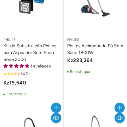
PHILIPS
PHILIPS
Kit de Substituição Philips
Philips Aspirador de Pó Sem
para Aspirador Sem Saco
Saco 1800W
Série 2000
Kz223,364
1 avaliação
Em estoque
5.0
(1)
Kz19,540
Em estoque
Quantidade
Quant