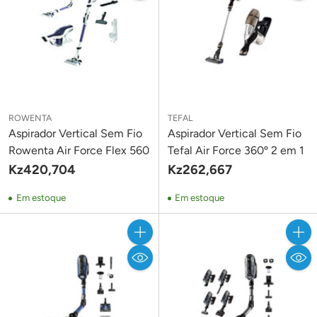
ROWENTA
TEFAL
Aspirador Vertical Sem Fio
Aspirador Vertical Sem Fio
Rowenta Air Force Flex 560
Tefal Air Force 360º 2 em 1
Kz420,704
Kz262,667
Em estoque
Em estoque
Quantidade
Quant