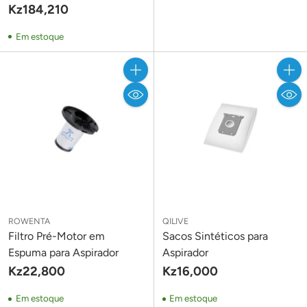
Kz184,210
Em estoque
Quantidade
Quant
ROWENTA
QILIVE
Filtro Pré-Motor em
Sacos Sintéticos para
Espuma para Aspirador
Aspirador
Kz22,800
Kz16,000
Em estoque
Em estoque