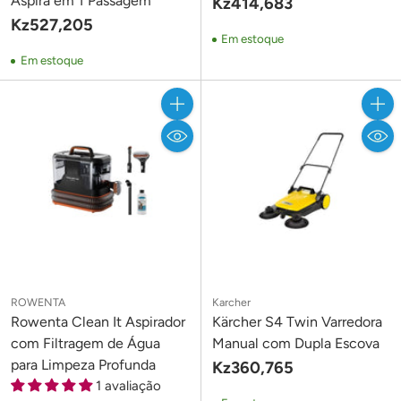
Aspira em 1 Passagem
Kz414,683
Kz527,205
Em estoque
Em estoque
Quantidade
Quant
ROWENTA
Karcher
Rowenta Clean It Aspirador
Kärcher S4 Twin Varredora
com Filtragem de Água
Manual com Dupla Escova
para Limpeza Profunda
Kz360,765
1 avaliação