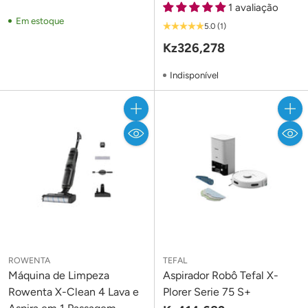
1 avaliação
Em estoque
5.0
(1)
Kz326,278
Indisponível
Quantidade
Quant
ROWENTA
TEFAL
Máquina de Limpeza
Aspirador Robô Tefal X-
Rowenta X-Clean 4 Lava e
Plorer Serie 75 S+