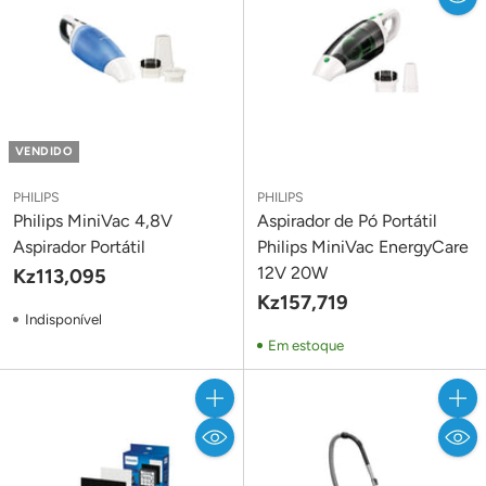
VENDIDO
PHILIPS
PHILIPS
Philips MiniVac 4,8V
Aspirador de Pó Portátil
Aspirador Portátil
Philips MiniVac EnergyCare
12V 20W
Kz113,095
Kz157,719
Indisponível
Em estoque
Quantidade
Quant