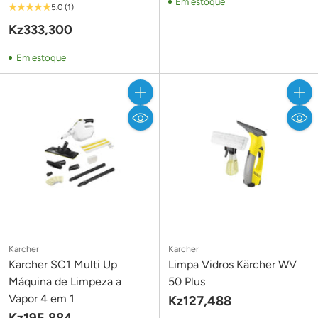
Em estoque
5.0
(1)
Kz333,300
Em estoque
Quantidade
Quant
Karcher
Karcher
Karcher SC1 Multi Up
Limpa Vidros Kärcher WV
Máquina de Limpeza a
50 Plus
Vapor 4 em 1
Kz127,488