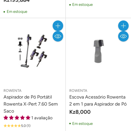
Kz195,884
Em estoque
Em estoque
Quantidade
Quant
ROWENTA
ROWENTA
Aspirador de Pó Portátil
Escova Acessório Rowenta
Rowenta X-Pert 7.60 Sem
2 em 1 para Aspirador de Pó
Saco
Kz8,000
1 avaliação
Em estoque
5.0
(1)