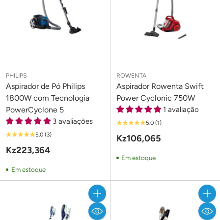
PHILIPS
ROWENTA
Aspirador de Pó Philips
Aspirador Rowenta Swift
1800W com Tecnologia
Power Cyclonic 750W
PowerCyclone 5
1 avaliação
3 avaliações
5.0
(1)
5.0
(3)
Kz106,065
Kz223,364
Em estoque
Em estoque
Quantidade
Quant