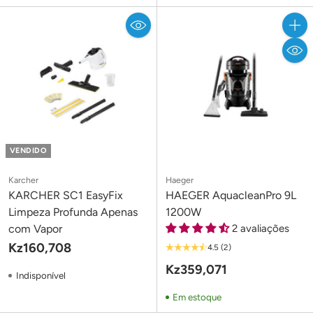
Quant
VENDIDO
Karcher
Haeger
KARCHER SC1 EasyFix
HAEGER AquacleanPro 9L
Limpeza Profunda Apenas
1200W
com Vapor
2 avaliações
Kz160,708
4.5
(2)
Kz359,071
Indisponível
Em estoque