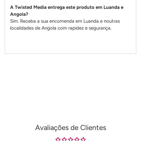
A Twisted Media entrega este produto em Luanda e
Angola?
Sim. Receba a sua encomenda em Luanda e noutras
localidades de Angola com rapidez e segurança.
Adicionando
produto
ao
seu
carrinho
Avaliações de Clientes