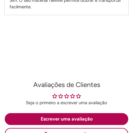
Sim. O seu material flexível permite dobrar e transportar
facilmente.
Adicionando
produto
ao
seu
carrinho
Avaliações de Clientes
Seja o primeiro a escrever uma avaliação
Escrever uma avaliação