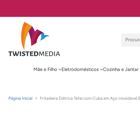
⭐ Mais de 327 avaliações positivas — uma das lojas mais bem avaliadas de A
Procur
Mãe e Filho
Eletrodomésticos
Cozinha e Jantar
Página Inicial
Fritadeira Elétrica Tefal com Cuba em Aço Inoxidável