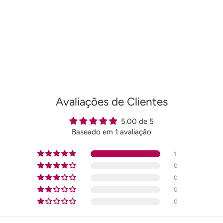
ao
seu
carrinho
Avaliações de Clientes
5.00 de 5
Baseado em 1 avaliação
1
0
0
0
0