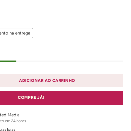
nto na entrega
r
ADICIONAR AO CARRINHO
COMPRE JÁ!
sted Media
to em 24 horas
ras lojas