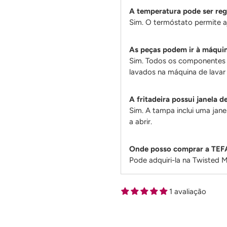
A temperatura pode ser re
Sim. O termóstato permite a
As peças podem ir à máquin
Sim. Todos os componentes 
lavados na máquina de lavar 
A fritadeira possui janela d
Sim. A tampa inclui uma ja
a abrir.
Onde posso comprar a TEF
Pode adquiri-la na Twisted 
1 avaliação
Adicionando
produto