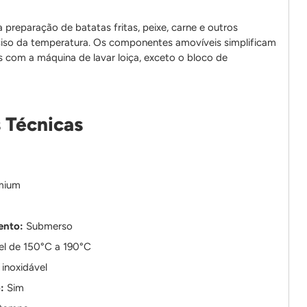
a preparação de batatas fritas, peixe, carne e outros
ciso da temperatura. Os componentes amovíveis simplificam
s com a máquina de lavar loiça, exceto o bloco de
 Técnicas
mium
ento:
Submerso
el de 150°C a 190°C
inoxidável
:
Sim