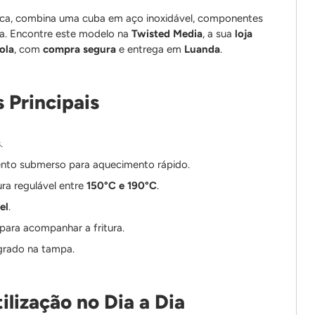
tica, combina uma cuba em aço inoxidável, componentes
ada. Encontre este modelo na
Twisted Media
, a sua
loja
ola
, com
compra segura
e entrega em
Luanda
.
 Principais
s
.
nto submerso para aquecimento rápido.
ra regulável entre
150°C e 190°C
.
el
.
 para acompanhar a fritura.
egrado na tampa.
ilização no Dia a Dia