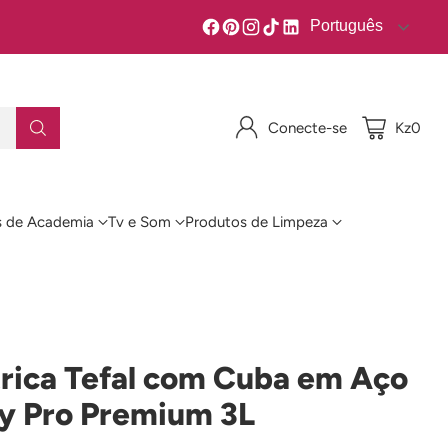
Português
Conecte-se
Kz0
 de Academia
Tv e Som
Produtos de Limpeza
étrica Tefal com Cuba em Aço
sy Pro Premium 3L