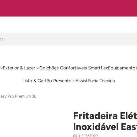
ngola
ar…
Exterior & Lazer
Colchões Confortáveis Smartflex
Equipamentos
Lista & Cartão Presente
Assistência Tecnica
 Easy Pro Premium 3L
Fritadeira El
Inoxidável Ea
SKU: FR338070