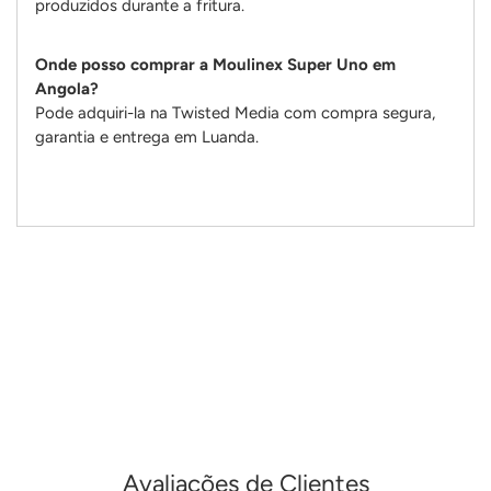
produzidos durante a fritura.
Onde posso comprar a Moulinex Super Uno em
Angola?
Pode adquiri-la na Twisted Media com compra segura,
garantia e entrega em Luanda.
Adicionando
produto
ao
seu
carrinho
Avaliações de Clientes