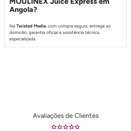
MOULINEX Juice Express em
Angola?
Na
Twisted Media
, com compra segura, entrega ao
domicílio, garantia oficial e assistência técnica
especializada.
Adicionando
produto
ao
seu
carrinho
Avaliações de Clientes