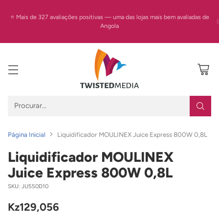
⭐ Mais de 327 avaliações positivas — uma das lojas mais bem avaliadas de
Angola
Procurar…
Página Inicial
Liquidificador MOULINEX Juice Express 800W 0,8L
Liquidificador MOULINEX
Juice Express 800W 0,8L
SKU: JU550D10
Kz129,056
Preço