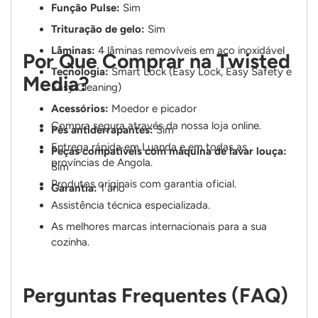
Função Pulse:
Sim
Trituração de gelo:
Sim
Lâminas:
4 lâminas removíveis em aço inoxidável
Por Que Comprar na Twisted
Tecnologia:
Smart Lock (Easy Lock, Easy Safety e
Media?
Easy Cleaning)
Acessórios:
Moedor e picador
Compra segura através da nossa loja online.
Pés antiderrapantes:
Sim
Entrega rápida em Luanda e em todas as
Peças compatíveis com máquina de lavar louça:
províncias de Angola.
Sim
Produtos originais com garantia oficial.
Garantia:
1 ano
Assistência técnica especializada.
As melhores marcas internacionais para a sua
cozinha.
Perguntas Frequentes (FAQ)