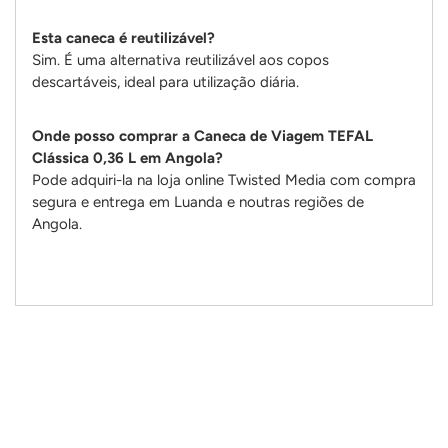
Esta caneca é reutilizável?
Sim. É uma alternativa reutilizável aos copos
descartáveis, ideal para utilização diária.
Onde posso comprar a Caneca de Viagem TEFAL
Clássica 0,36 L em Angola?
Pode adquiri-la na loja online Twisted Media com compra
segura e entrega em Luanda e noutras regiões de
Angola.
Adicionando
produto
ao
seu
carrinho