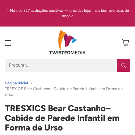
⭐ Mais de 327 avaliações positivas — uma das lojas mais bem avaliadas de
Angola
Procurar…
Página Inicial
TRESXICS Bear Castanho– Cabide de Parede Infantil em Forma de
Urso
TRESXICS Bear Castanho–
Cabide de Parede Infantil em
Forma de Urso