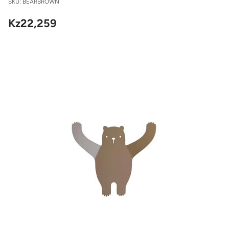
SKU: BEARBROWN
Kz22,259
Preço
regular